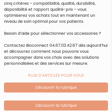
cinq critères – compatibilité, qualité, durabilité,
disponibilité et rapport qualité-prix – vous
optimiserez vos achats tout en maintenant un
niveau de soin optimal pour vos patients.
Besoin d’aide pour sélectionner vos accessoires ?
Contactez Bioconnect 04.67.03.42.67 dès aujourd’hui
et découvrez comment nous pouvons vous
accompagner dans vos choix avec des solutions
personnalisées et des services sur mesure.
PLUS D'ARTICLES POUR VOUS
Découvrir la rubrique
Comment optimiser la gestion des
accessoires biomédicaux grâce à
Découvrir la rubrique
votre GMAO ?
Ceinture airbag antichute : La