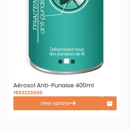
Aérosol Anti-Punaise 400ml
1903222000
View options