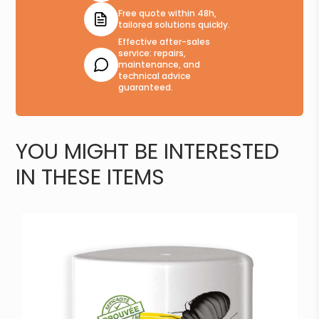
Free quote within 48h,
tailored solutions quickly.
Effective after-sales
service: repairs,
maintenance, and
technical advice
guaranteed.
YOU MIGHT BE INTERESTED
IN THESE ITEMS